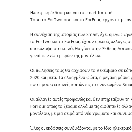
Ηλεκτρική έκδοση και για το smart forfour!
Τόσο το ForTwo όσο και το ForFour, έρχονται με αν
Η συνέχιση της ιστορίας των Smart, έχει αμιγώς «η
το ForTwo και το ForFour, έχουν αρκετές αλλαγές 
αποκάλυψη στο κοινό, θα γίνει στην Έκθεση Αυτοκι
γενιά των δύο μικρών της μοντέλων.
Οι πωλήσεις τους θα αρχίσουν το Δεκέμβριο σε κάπο
2020 και μετά. Τα αλλαγμένα φώτα, η μεγάλη μάσκα 
που προσέχει κανείς κοιτώντας το ανανεωμένο Smar
Οι αλλαγές αυτές προφανώς και δεν επηρεάζουν τη γ
ForFour όπως το ξέραμε αλλά με τις αισθητικές αλλαγ
μοντέλου, με μια σειρά από νέα χρώματα και συνδυ
Όλες οι εκδόσεις συνδυάζονται με το ίδιο ηλεκτρικ