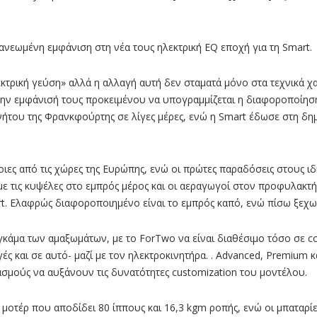
Αυτά
Είναι
Τα
Αναν
Ηλεκ
ανεωμένη εμφάνιση στη νέα τους ηλεκτρική EQ εποχή για τη Smart.
Smar
λεκτρική γεύση» αλλά η αλλαγή αυτή δεν σταματά μόνο στα τεχνικά χ
στην εμφάνισή τους προκειμένου να υπογραμμίζεται η διαφοροποίησ
νήτου της Φρανκφούρτης σε λίγες μέρες, ενώ η Smart έδωσε στη δη
ιες από τις χώρες της Ευρώπης, ενώ οι πρώτες παραδόσεις στους ιδ
με τις κυψέλες στο εμπρός μέρος και οι αεραγωγοί στον προφυλακτ
t. Ελαφρώς διαφοροποιημένο είναι το εμπρός καπό, ενώ πίσω ξεχωρί
κάμα των αμαξωμάτων, με το ForTwo να είναι διαθέσιμο τόσο σε co
ές και σε αυτό- μαζί με τον ηλεκτροκινητήρα. . Advanced, Premium κα
ασμούς να αυξάνουν τις δυνατότητες customization του μοντέλου.
ό μοτέρ που αποδίδει 80 ίππους και 16,3 kgm ροπής, ενώ οι μπαταρί