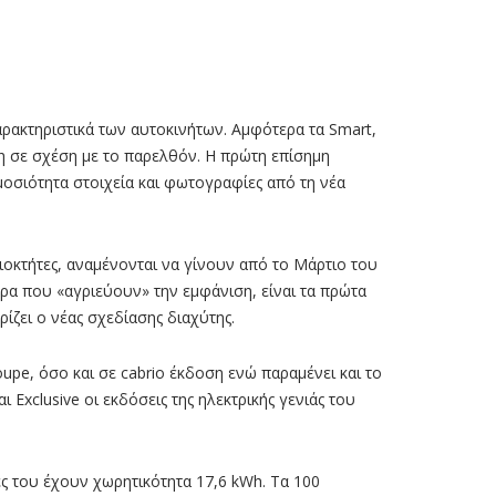
εωμένα
τρικά
t
αρακτηριστικά των αυτοκινήτων. Αμφότερα τα Smart,
η σε σχέση με το παρελθόν. Η πρώτη επίσημη
μοσιότητα στοιχεία και φωτογραφίες από τη νέα
ιοκτήτες, αναμένονται να γίνουν από το Μάρτιο του
ήρα που «αγριεύουν» την εμφάνιση, είναι τα πρώτα
ζει ο νέας σχεδίασης διαχύτης.
upe, όσο και σε cabrio έκδοση ενώ παραμένει και το
ι Exclusive οι εκδόσεις της ηλεκτρικής γενιάς του
ες του έχουν χωρητικότητα 17,6 kWh. Τα 100