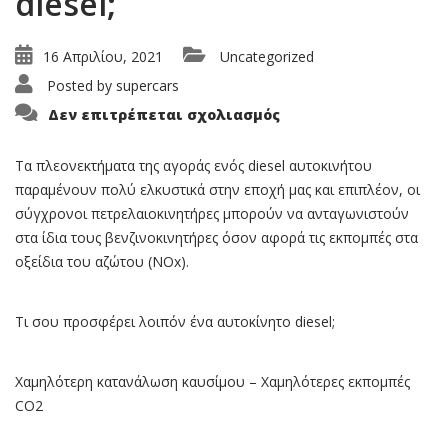
diesel;
16 Απριλίου, 2021
Uncategorized
Posted by
supercars
στο
Δεν επιτρέπεται σχολιασμός
Γιατί
να
αγοράσεις
σήμερα
Τα πλεονεκτήματα της αγοράς ενός diesel αυτοκινήτου
ένα
παραμένουν πολύ ελκυστικά στην εποχή μας και επιπλέον, οι
αυτοκίνητο
diesel;
σύγχρονοι πετρελαιοκινητήρες μπορούν να ανταγωνιστούν
στα ίδια τους βενζινοκινητήρες όσον αφορά τις εκπομπές στα
οξείδια του αζώτου (NOx).
Τι σου προσφέρει λοιπόν ένα αυτοκίνητο diesel;
Χαμηλότερη κατανάλωση καυσίμου – Χαμηλότερες εκπομπές
CO2