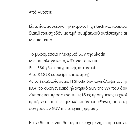
Από Autotriti
Είναι ένα µοντέρνο, ηλεκτρικό, high-tech και πρακτ
διατίθεται σχεδόν µε τιµή συµβατικού αντίστοιχης 
Με μια ματιά
Το μικρομεσαίο ηλεκτρικό SUV της Skoda
Mε 180 άλογα και 8,4 δλ για το 0-100
Έως 380 χλμ. πραγματικής αυτονομίας
Από 34.898 ευρώ (με επιδότηση)
Ας το ξεκαθαρίσουµε: Η Skoda δεν ανακάλυψε τον η
ID.4, το οικογενειακό ηλεκτρικό SUV της VW που δ
κίνησης και προσφέρουν τις ίδιες προηγµένες τεχνολ
προέρχεται από το ιρλανδικό όνοµα «Enya», που σύµ
σύγχρονων SUV της τσέχικης φίρµας.
Η σχεδίαση είναι ιδιαίτερα πετυχηµένη, ακόμα και 