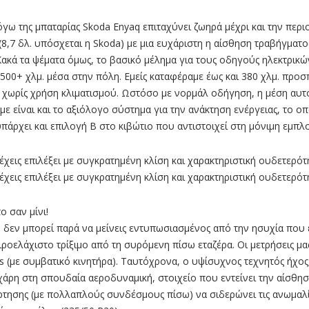
ω της µπαταρίας Skoda Enyaq επιταχύνει ζωηρά µέχρι και την περιο
 (8,7 δλ. υπόσχεται η Skoda) µε µια ευχάριστη η αίσθηση τραβήγµατο
Κακά τα ψέµατα όµως, το βασικό µέληµα για τους οδηγούς ηλεκτρικών
 500+ χλµ. µέσα στην πόλη. Εµείς καταφέραµε έως και 380 χλµ. προ
 χωρίς χρήση κλιµατισµού. Ωστόσο µε νορµάλ οδήγηση, η µέση αυτο
ε είναι και το αξιόλογο σύστηµα για την ανάκτηση ενέργειας, το οπ
υπάρχει και επιλογή B στο κιβώτιο που αντιστοιχεί στη µόνιµη εµπ
χεις επιλέξει με συγκρατημένη κλίση και χαρακτηριστική ουδετερότ
χεις επιλέξει με συγκρατημένη κλίση και χαρακτηριστική ουδετερότ
ο σαν μίνι!
 δεν µπορεί παρά να µείνεις εντυπωσιασµένος από την ησυχία που επ
ιροελάχιστο τρίξιµο από τη συρόµενη πίσω εταζέρα. Οι µετρήσεις µα
(µε συµβατικό κινητήρα). Ταυτόχρονα, ο υψίσυχνος τεχνητός ήχος,
 χάρη στη σπουδαία αεροδυναµική, στοιχείο που εντείνει την αίσθ
νάρτησης (µε πολλαπλούς συνδέσµους πίσω) να σιδερώνει τις ανωµαλ