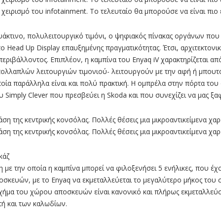
χειρισμό του infotainment. To τελευταίο θα μπορούσε να είναι πιο
άκτινο, πολυλειτουργικό τιµόνι, o ψηφιακός πίνακας οργάνων που 
το Head Up Display επαυξημένης πραγματικότητας. Έτσι, αρχιτεκτονι
περιβάλλοντος. Επιπλέον, η καµπίνα του Enyaq iV χαρακτηρίζεται απ
ολλαπλών λειτουργιών τιµονιού- λειτουργούν µε την αφή ή µπουτόν
οία παράλληλα είναι και πολύ πρακτική. Η οµπρέλα στην πόρτα του 
Simply Clever που πρεσβεύει η Skoda και που συνεχίζει να µας ξα
βάση της κεντρικής κονσόλας. Πολλές θέσεις μια μικροαντικείμενα χα
βάση της κεντρικής κονσόλας. Πολλές θέσεις μια μικροαντικείμενα χα
κάζ
η µε την οποία η καµπίνα µπορεί να φιλοξενήσει 5 ενήλικες, που
οσκευών, µε το Enyaq να εκµεταλλεύεται το µεγαλύτερο µήκος του σ
σχήµα του χώρου αποσκευών είναι κανονικό και πλήρως εκµεταλλεύ
τή και των καλωδίων.