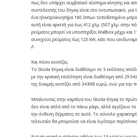
πως δεν υπάρχει συµβατικό σύστηµα κίνησης και από
συντελεστής του Enyaq είναι στο εντυπωσιακό, για τ
ένα ηλεκτροκινητήρα 180 ίππων τοποθετηµένο µπροσ
αυτή είναι αρκετή για έως 412 χλµ. (507 χλµ. στην
ρεύµατος µπορεί να υποστηρίξει Wallbox µέχρι και 
συνεχούς ρεύµατος έως 125 kW, κάτι που ισοδυναµε
Λ
Και πόσο κοστίζει;
Το Skoda Enyaq είναι διαθέσιμο σε 3 εκδόσεις απόδ
με την κρατική επιδότηση είναι διαθέσιμη από 29.94
της δοκιμής κοστίζει από 34.898 ευρώ, ενώ για την 
Μπαίνοντας στην καµπίνα του Skoda Enyaq το πρώτο π
δεν είναι απλά από το πάνω ράφι, αλλά αγγίζουν τα
την ένθεση δέρµατος σε αυτό. Το σύνολο χαρακτηρίζε
τελευταίο θα µπορούσε να είναι λιγότερο περίπλοκο κ
Εντυπωσιακή η στάνταρ οθόνη των 13 ιντσών για το 