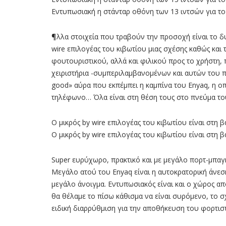
Εντυπωσιακή η στάνταρ οθόνη των 13 ιντσών για το 
¶λλα στοιχεία που τραβούν την προσοχή είναι το δυ
wire επιλογέας του κιβωτίου µιας σχέσης καθώς και 
φουτουριστικού, αλλά και φιλικού προς το χρήστη, 
χειριστήρια -συµπεριλαµβανοµένων και αυτών του π
good» αύρα που εκπέµπει η καµπίνα του Enyaq, η οπ
τηλέφωνο… Όλα είναι στη θέση τους στο πνεύµα του 
Ο μικρός by wire επιλογέας του κιβωτίου είναι στη 
Ο μικρός by wire επιλογέας του κιβωτίου είναι στη 
Super ευρύχωρο, πρακτικό και με μεγάλο πορτ-μπαγ
Μεγάλο ατού του Enyaq είναι η αυτοκρατορική άνεσ
µεγάλο άνοιγµα. Εντυπωσιακός είναι και ο χώρος απ
θα θέλαµε το πίσω κάθισµα να είναι συρόµενο, το 
ειδική διαρρύθµιση για την αποθήκευση του φορτισ