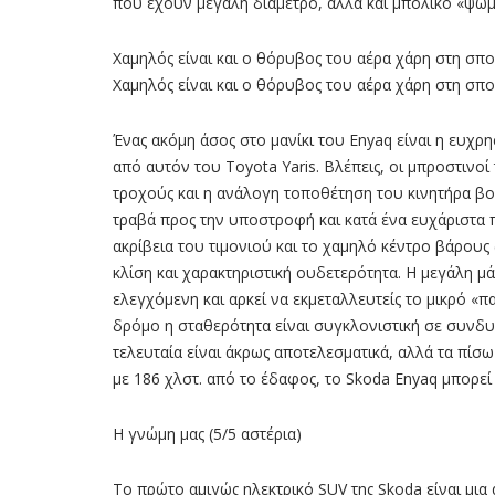
που έχουν µεγάλη διάµετρο, αλλά και µπόλικο «ψωµ
Χαμηλός είναι και ο θόρυβος του αέρα χάρη στη σπ
Χαμηλός είναι και ο θόρυβος του αέρα χάρη στη σπ
Ένας ακόµη άσος στο µανίκι του Enyaq είναι η ευχρησ
από αυτόν του Toyota Yaris. Bλέπεις, οι µπροστινοί
τροχούς και η ανάλογη τοποθέτηση του κινητήρα βο
τραβά προς την υποστροφή και κατά ένα ευχάριστα 
ακρίβεια του τιµονιού και το χαµηλό κέντρο βάρους 
κλίση και χαρακτηριστική ουδετερότητα. Η µεγάλη µ
ελεγχόµενη και αρκεί να εκµεταλλευτείς το µικρό «
δρόµο η σταθερότητα είναι συγκλονιστική σε συνδυ
τελευταία είναι άκρως αποτελεσµατικά, αλλά τα πί
µε 186 χλστ. από το έδαφος, το Skoda Enyaq µπορεί 
Η γνώμη μας (5/5 αστέρια)
Το πρώτο αµιγώς ηλεκτρικό SUV της Skoda είναι µια