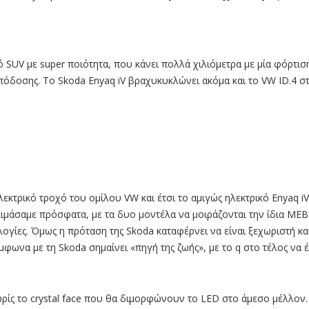
Δοκιμ
Νέο
Ηλεκ
Skod
Enya
iV
ικό SUV µε super ποιότητα, που κάνει πολλά χιλιόµετρα µε µία φόρτι
απόδοσης. Το Skoda Enyaq iV βραχυκυκλώνει ακόµα και το VW ID.4 στ
λεκτρικό τροχό του οµίλου VW και έτσι τo αµιγώς ηλεκτρικό Εnyaq 
οκιµάσαµε πρόσφατα, µε τα δυο µοντέλα να µοιράζονται την ίδια ME
ογίες. Όµως η πρόταση της Skoda καταφέρνει να είναι ξεχωριστή κα
φωνα µε τη Skoda σηµαίνει «πηγή της ζωής», µε το q στο τέλος να 
χωρίς το crystal face που θα διμορφώνουν το LED στο άμεσο μέλλον.