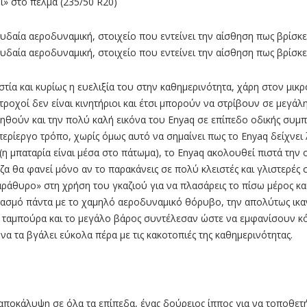
ί» στο πέλµα (235/50 R20)
ουδαία αεροδυναμική, στοιχείο που εντείνει την αίσθηση πως βρίσ
ουδαία αεροδυναμική, στοιχείο που εντείνει την αίσθηση πως βρίσ
τία και κυρίως η ευελιξία του στην καθηµερινότητα, χάρη στον µικρό
 τροχοί δεν είναι κινητήριοι και έτσι µπορούν να στρίβουν σε µεγά
ηθούν και την πολύ καλή εικόνα του Enyaq σε επίπεδο οδικής συµπε
περίεργο τρόπο, χωρίς όµως αυτό να σηµαίνει πως το Enyaq δείχνε
(η µπαταρία είναι µέσα στο πάτωµα), το Enyaq ακολουθεί πιστά την
άζα θα φανεί µόνο αν το παρακάνεις σε πολύ κλειστές και γλιστερέ
παράθυρο» στη χρήση του γκαζιού για να πλασάρεις το πίσω µέρος κα
ασµό πάντα µε το χαµηλό αεροδυναµικό θόρυβο, την απολύτως ικαν
σω ταµπούρα και το µεγάλο βάρος συντέλεσαν ώστε να εµφανίσουν 
να τα βγάλει εύκολα πέρα µε τις κακοτοπιές της καθηµερινότητας.
 αποκάλυψη σε όλα τα επίπεδα, ένας δούρειος ίππος για να τοποθετή