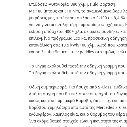
Επιδόσεις-Αυτονομία: 380 χλμ. με μία φόρτιση
Με 180 ίππους και 310 Nm, το αναµενόµενα βαρύ λόγ
µετρήσεις µας, κατάφερε το κλασικό 0-100 σε 8,4 δλ
για να γίνεται αντιληπτή η παρουσία του οχήµατος. 
έκδοση υπόσχεται 400+ χλµ. σε µικτές συνθήκες και
επιλεγµένο πρόγραµµα Eco και προσεκτική οδήγηση
κατανάλωση στις 18,5 kWh/100 χλµ.. Αυτό που κρατάµ
και σε 3 επίπεδα µέσω των paddles στο τιµόνι, ενώ 
Το Enyaq ακολουθεί πιστά την οδηγική γραμμή που έ
Το Enyaq ακολουθεί πιστά την οδηγική γραμμή που έ
Οδική συμπεριφορά: Πιο ήσυχο από S-Class, ευέλικτ
Από τη στιγµή που θα κυλίσουν οι τροχοί του Enyaq
ακούς και τον παραµικρό θόρυβο, όπως π.χ. ένα απε
θορύβου χαµηλότερα από αυτά της Mercedes S-Class 
ενδιαφέρον. Χαµηλός είναι και ο θόρυβος του αέρα
Ένα ακόµα θετικό στοιχείο είναι η ικανότητα της α