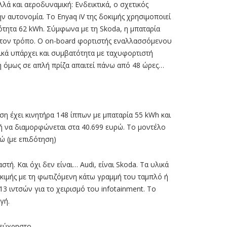
λά και αεροδυναµική: Ενδεικτικά, ο σχετικός
ην αυτονοµία. Το Enyaq iV της δοκιµής χρησιµοποιεί
ότητα 62 kWh. Σύµφωνα µε τη Skoda, η µπαταρία
πό τον τρόπο. Ο on-board φορτιστής εναλλασσόµενου
σικά υπάρχει και συµβατότητα µε ταχυφορτιστή
η όµως σε απλή πρίζα απαιτεί πάνω από 48 ώρες…
η έχει κινητήρα 148 ίππων με μπαταρία 55 kWh και
ιμή να διαμορφώνεται στα 40.699 ευρώ. Το μοντέλο
ρώ (με επιδότηση)
ή. Και όχι δεν είναι… Audi, είναι Skoda. Tα υλικά
οκιµής µε τη φωτιζόµενη κάτω γραµµή του ταµπλό ή
3 ιντσών για το χειρισµό του infotainment. Το
γή.
 εύχρηστο.