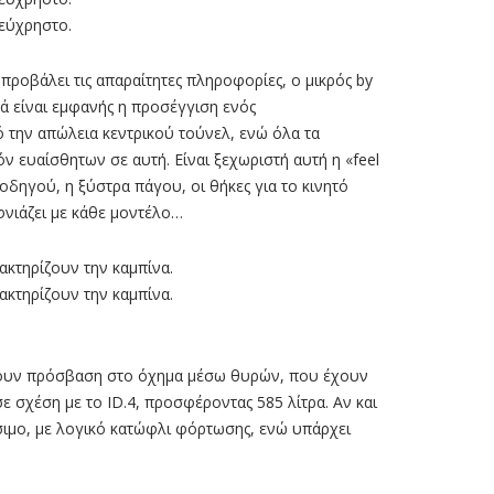
 εύχρηστο.
προβάλει τις απαραίτητες πληροφορίες, ο µικρός by
κά είναι εµφανής η προσέγγιση ενός
ό την απώλεια κεντρικού τούνελ, ενώ όλα τα
 ευαίσθητων σε αυτή. Είναι ξεχωριστή αυτή η «feel
οδηγού, η ξύστρα πάγου, οι θήκες για το κινητό
φνιάζει µε κάθε µοντέλο…
ρακτηρίζουν την καμπίνα.
ρακτηρίζουν την καμπίνα.
 έχουν πρόσβαση στο όχηµα µέσω θυρών, που έχουν
ε σχέση µε το ID.4, προσφέροντας 585 λίτρα. Αν και
σιµο, µε λογικό κατώφλι φόρτωσης, ενώ υπάρχει