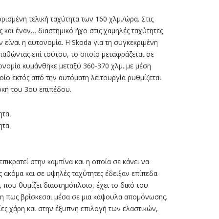
ρισµένη τελική ταχύτητα των 160 χλµ./ώρα. Στις
ς και έναν… διαστηµικό ήχο στις χαµηλές ταχύτητες
 είναι η αυτονοµία. Η Skoda για τη συγκεκριµένη
σπαθώντας επί τούτου, το οποίο µεταφράζεται σε
νοµία κυµάνθηκε µεταξύ 360-370 χλµ. µε µέση
οίο εκτός από την αυτόµατη λειτουργία ρυθµίζεται
λοκή του 3ου επιπέδου.
ητα.
ητα.
ικρατεί στην καµπίνα και η οποία σε κάνει να
ς ακόµα και σε υψηλές ταχύτητες έδειξαν επίπεδα
 που θυµίζει διαστηµόπλοιο, έχει το δικό του
ηση πως βρίσκεσαι µέσα σε µια κάψουλα αποµόνωσης.
ίες χάρη και στην έξυπνη επιλογή των ελαστικών,