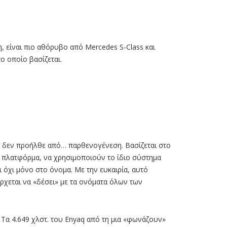
ή:
τρικό
a
q
ση, είναι πιο αθόρυβο από Mercedes S-Class και
ο οποίο βασίζεται.
iV δεν προήλθε από… παρθενογένεση. Βασίζεται στο
B πλατφόρµα, να χρησιµοποιούν το ίδιο σύστηµα
ι όχι µόνο στο όνοµα. Με την ευκαιρία, αυτό
έρχεται να «δέσει» µε τα ονόµατα όλων των
 Τα 4.649 χλστ. του Enyaq από τη µια «φωνάζουν»