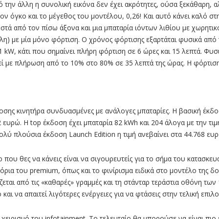
 την άλλη η συνολική εικόνα δεν έχει ακρότητες, ούσα ξεκάθαρη, αλ
ον όγκο και το µέγεθος του µοντέλου, 0,26! Και αυτό κάνει καλό στ
τά από τον πίσω άξονα και µια µπαταρία ιόντων λιθίου µε χωρητικ
 πόλη) µε µία µόνο φόρτιση. Ο χρόνος φόρτισης εξαρτάται φυσικά α
11 kW, κάτι που σηµαίνει πλήρη φόρτιση σε 6 ώρες και 15 λεπτά. Φυ
ί µε πλήρωση από το 10% στο 80% σε 35 λεπτά της ώρας. Η φόρτισ
οσης κινητήρα συνδυασμένες με ανάλογες μπαταρίες. Η βασική έκδοσ
2 ευρώ. Η top έκδοση έχει μπαταρία 82 kWh και 204 άλογα με την τ
πολύ πλούσια έκδοση Launch Edition η τιμή ανεβαίνει στα 44.768 ευ
ου θες να κάνεις είναι να σιγουρευτείς για το σήµα του κατασκευαστ
 όρια του premium, όπως και το φινίρισµα ειδικά στο µοντέλο της δ
ται από τις «καθαρές» γραµµές και τη στάνταρ τεράστια οθόνη των 1
αι να απαιτεί λιγότερες ενέργειες για να φτάσεις στην τελική επιλο
χειρισμό του infotainment. To τελευταίο θα μπορούσε να είναι πιο