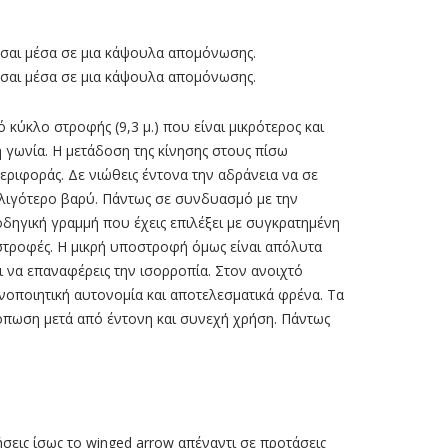
κεσαι μέσα σε μια κάψουλα απομόνωσης.
κεσαι μέσα σε μια κάψουλα απομόνωσης.
 κύκλο στροφής (9,3 µ.) που είναι µικρότερος και
λη γωνία. Η µετάδοση της κίνησης στους πίσω
ριφοράς. Δε νιώθεις έντονα την αδράνεια να σε
ι λιγότερο βαρύ. Πάντως σε συνδυασµό µε την
 οδηγική γραµµή που έχεις επιλέξει µε συγκρατηµένη
ς στροφές. Η µικρή υποστροφή όµως είναι απόλυτα
ι να επαναφέρεις την ισορροπία. Στον ανοιχτό
οποιητική αυτονοµία και αποτελεσµατικά φρένα. Τα
κόπωση µετά από έντονη και συνεχή χρήση. Πάντως
σεις ίσως το winged arrow απέναντι σε προτάσεις