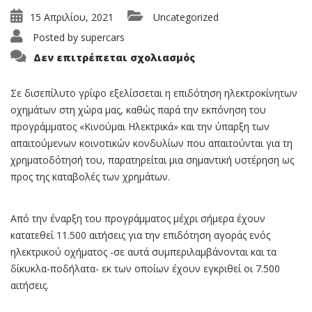
15 Απριλίου, 2021
Uncategorized
Posted by
supercars
στο
Δεν επιτρέπεται σχολιασμός
Κινούμαι
Ηλεκτρικά:
Στον
αέρα
Σε δισεπίλυτο γρίφο εξελίσσεται η επιδότηση ηλεκτροκίνητων
το
οχημάτων στη χώρα μας, καθώς παρά την εκπόνηση του
πρόγραμμα
προγράμματος «Κινούμαι Ηλεκτρικά» και την ύπαρξη των
απαιτούμενων κοινοτικών κονδυλίων που απαιτούνται για τη
χρηματοδότησή του, παρατηρείται μια σημαντική υστέρηση ως
προς της καταβολές των χρημάτων.
Από την έναρξη του προγράμματος μέχρι σήμερα έχουν
κατατεθεί 11.500 αιτήσεις για την επιδότηση αγοράς ενός
ηλεκτρικού οχήματος -σε αυτά συμπεριλαμβάνονται και τα
δίκυκλα-ποδήλατα- εκ των οποίων έχουν εγκριθεί οι 7.500
αιτήσεις.