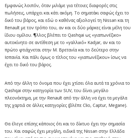
Εμφανώς λοιπόν, όταν μιλάμε για τέτοιες διαφορές στις
πωλήσεις, υπάρχει και κάτι ακόμη. Το σηματάκι σαφώς έχει το
δικό του βάρος, και εδώ ο καθένας αξιολογεί τη Nissan και τη
Renault με τον τρόπο του, αν και οι δύο μάρκες είναι μέλη του
ίδιου ομίλου. ¶λλος βλέπει το Qashqai ως «γιαπωνέζικο»
αυτοκίνητο σε αντίθεση με το «γαλλικό» Kadjar, αν και το
πρώτο φτιάχνεται στην Μ. Βρετανία και το δεύτερο στην
Ισπανία. Και πάλι όμως ο τίτλος του «γιαπωνέζικου» ίσως να
έχει το δικό του βάρος.
Από την άλλη το όνομα που έχει χτίσει όλα αυτά τα χρόνια το
Qashqai στην κατηγορία των SUV, του δίνει μεγάλο
πλεονέκτημα, με την Renault από την άλλη να έχει τα μεγάλα
της χαρτιά σε άλλες κατηγορίες (βλέπε Clio, Captur, Megane).
Θα έλεγε επίσης κάποιος ότι και το δίκτυο έχει την σημασία
του. Και σαφώς έχει μεγάλη, ειδικά της Nissan στην Ελλάδα