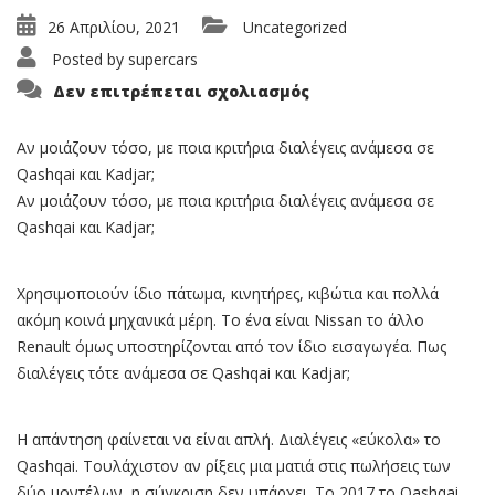
26 Απριλίου, 2021
Uncategorized
Posted by
supercars
στο
Δεν επιτρέπεται σχολιασμός
Μοιάζουν
Πολύ,
Πουλάνε
Το
Αν μοιάζουν τόσο, με ποια κριτήρια διαλέγεις ανάμεσα σε
Ιδιο;
Qashqai και Kadjar;
Renault-
Nissan
Αν μοιάζουν τόσο, με ποια κριτήρια διαλέγεις ανάμεσα σε
Qashqai και Kadjar;
Χρησιμοποιούν ίδιο πάτωμα, κινητήρες, κιβώτια και πολλά
ακόμη κοινά μηχανικά μέρη. Το ένα είναι Nissan το άλλο
Renault όμως υποστηρίζονται από τον ίδιο εισαγωγέα. Πως
διαλέγεις τότε ανάμεσα σε Qashqai και Kadjar;
Η απάντηση φαίνεται να είναι απλή. Διαλέγεις «εύκολα» το
Qashqai. Τουλάχιστον αν ρίξεις μια ματιά στις πωλήσεις των
δύο μοντέλων, η σύγκριση δεν υπάρχει. Το 2017 το Qashqai