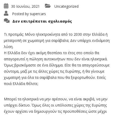
30 Ιουνίου, 2021
Uncategorized
Posted by
supercars
στο
Δεν επιτρέπεται σχολιασμός
Μόνο
ηλεκτρικά
μέχρι
το
Τι προτιμάς: Μόνο ηλεκτροκίνητα από το 2030 στην Ελλάδα ή
2030??
μετατροπή σε χωματερή για σαράβαλα; Δεν υπάρχει ενδιάμεση
λύση.
H Ελλάδα δεν έχει ακόμη θεσπίσει το έτος στο οποίο θα
απαγορευτεί η πώληση αυτοκινήτων που δεν είναι ηλεκτρικά.
Όμως βρισκόμαστε σε ένα δίλημμα. Είτε θα τα απαγορεύσουμε
σύντομα, μαζί με τις άλλες χώρες τις Ευρώπης, ή θα γίνουμε
χωματερή για όλα τα σαράβαλα που θα ξεφορτωθούν. Εσείς
ποιά Ελλάδα θέλετε;
Μπορεί τα ηλεκτρικά να μην αρέσουν, να είναι ακριβά, να μην
υπάρχει δίκτυο. Όμως όλες οι υπόλοιπες χώρες της Ευρώπης
έχουν αρχίσει να δημιουργούν τις προϋποθέσεις ώστε μέχρι