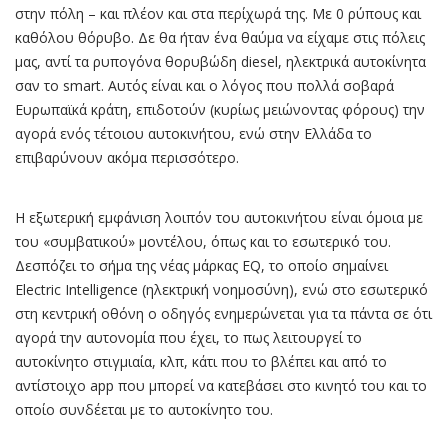
στην πόλη – και πλέον και στα περίχωρά της. Με 0 ρύπους και
καθόλου θόρυβο. Δε θα ήταν ένα θαύμα να είχαμε στις πόλεις
μας, αντί τα ρυπογόνα θορυβώδη diesel, ηλεκτρικά αυτοκίνητα
σαν το smart. Αυτός είναι και ο λόγος που πολλά σοβαρά
Ευρωπαϊκά κράτη, επιδοτούν (κυρίως μειώνοντας φόρους) την
αγορά ενός τέτοιου αυτοκινήτου, ενώ στην Ελλάδα το
επιβαρύνουν ακόμα περισσότερο.
Η εξωτερική εμφάνιση λοιπόν του αυτοκινήτου είναι όμοια με
του «συμβατικού» μοντέλου, όπως και το εσωτερικό του.
Δεσπόζει το σήμα της νέας μάρκας EQ, το οποίο σημαίνει
Electric Intelligence (ηλεκτρική νοημοσύνη), ενώ στο εσωτερικό
στη κεντρική οθόνη ο οδηγός ενημερώνεται για τα πάντα σε ότι
αγορά την αυτονομία που έχει, το πως λειτουργεί το
αυτοκίνητο στιγμιαία, κλπ, κάτι που το βλέπει και από το
αντίστοιχο app που μπορεί να κατεβάσει στο κινητό του και το
οποίο συνδέεται με το αυτοκίνητο του.