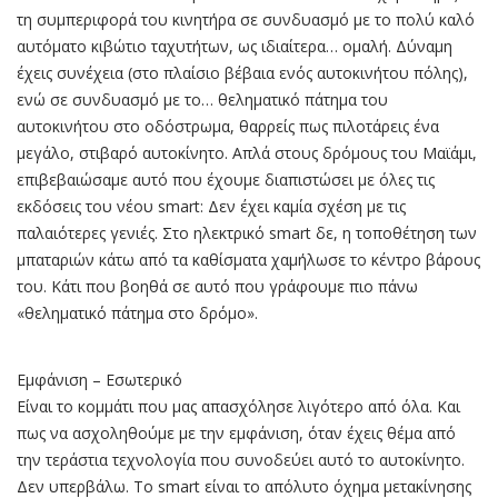
τη συμπεριφορά του κινητήρα σε συνδυασμό με το πολύ καλό
αυτόματο κιβώτιο ταχυτήτων, ως ιδιαίτερα… ομαλή. Δύναμη
έχεις συνέχεια (στο πλαίσιο βέβαια ενός αυτοκινήτου πόλης),
ενώ σε συνδυασμό με το… θεληματικό πάτημα του
αυτοκινήτου στο οδόστρωμα, θαρρείς πως πιλοτάρεις ένα
μεγάλο, στιβαρό αυτοκίνητο. Απλά στους δρόμους του Μαϊάμι,
επιβεβαιώσαμε αυτό που έχουμε διαπιστώσει με όλες τις
εκδόσεις του νέου smart: Δεν έχει καμία σχέση με τις
παλαιότερες γενιές. Στο ηλεκτρικό smart δε, η τοποθέτηση των
μπαταριών κάτω από τα καθίσματα χαμήλωσε το κέντρο βάρους
του. Κάτι που βοηθά σε αυτό που γράφουμε πιο πάνω
«θεληματικό πάτημα στο δρόμο».
Εμφάνιση – Εσωτερικό
Είναι το κομμάτι που μας απασχόλησε λιγότερο από όλα. Και
πως να ασχοληθούμε με την εμφάνιση, όταν έχεις θέμα από
την τεράστια τεχνολογία που συνοδεύει αυτό το αυτοκίνητο.
Δεν υπερβάλω. Το smart είναι το απόλυτο όχημα μετακίνησης