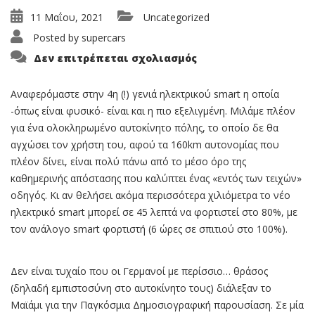
11 Μαΐου, 2021
Uncategorized
Posted by
supercars
στο
Δεν επιτρέπεται σχολιασμός
Οδηγούμε
Στις
ΗΠΑ
Tο
Αναφερόμαστε στην 4η (!) γενιά ηλεκτρικού smart η οποία
Nέο
-όπως είναι φυσικό- είναι και η πιο εξελιγμένη. Μιλάμε πλέον
Hλεκτρικό
Smart
για ένα ολοκληρωμένο αυτοκίνητο πόλης, το οποίο δε θα
αγχώσει τον χρήστη του, αφού τα 160km αυτονομίας που
πλέον δίνει, είναι πολύ πάνω από το μέσο όρο της
καθημερινής απόστασης που καλύπτει ένας «εντός των τειχών»
οδηγός. Κι αν θελήσει ακόμα περισσότερα χιλιόμετρα το νέο
ηλεκτρικό smart μπορεί σε 45 λεπτά να φορτιστεί στο 80%, με
τον ανάλογο smart φορτιστή (6 ώρες σε σπιτιού στο 100%).
Δεν είναι τυχαίο που οι Γερμανοί με περίσσιο… θράσος
(δηλαδή εμπιστοσύνη στο αυτοκίνητο τους) διάλεξαν το
Μαϊάμι για την Παγκόσμια Δημοσιογραφική παρουσίαση. Σε μία