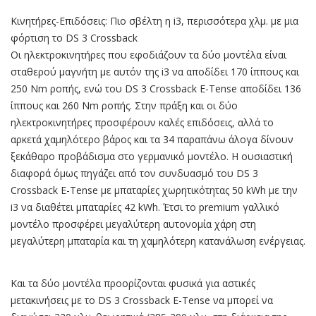
Κινητήρες-Επιδόσεις: Πιο σβέλτη η i3, περισσότερα χλμ. με μια
φόρτιση το DS 3 Crossback
Οι ηλεκτροκινητήρες που εφοδιάζουν τα δύο μοντέλα είναι
σταθερού μαγνήτη με αυτόν της i3 να αποδίδει 170 ίππους και
250 Nm ροπής, ενώ του DS 3 Crossback E-Tense αποδίδει 136
ίππους και 260 Nm ροπής. Στην πράξη και οι δύο
ηλεκτροκινητήρες προσφέρουν καλές επιδόσεις, αλλά το
αρκετά χαμηλότερο βάρος και τα 34 παραπάνω άλογα δίνουν
ξεκάθαρο προβάδισμα στο γερμανικό μοντέλο. Η ουσιαστική
διαφορά όμως πηγάζει από τον συνδυασμό του DS 3
Crossback E-Tense με μπαταρίες χωρητικότητας 50 kWh με την
i3 να διαθέτει μπαταρίες 42 kWh. Έτσι το premium γαλλικό
μοντέλο προσφέρει μεγαλύτερη αυτονομία χάρη στη
μεγαλύτερη μπαταρία και τη χαμηλότερη κατανάλωση ενέργειας.
Και τα δύο μοντέλα προορίζονται φυσικά για αστικές
μετακινήσεις με το DS 3 Crossback E-Tense να μπορεί να