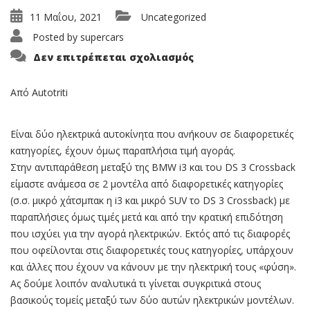
11 Μαΐου, 2021
Uncategorized
Posted by
supercars
στο
Δεν επιτρέπεται σχολιασμός
Συγκρίνοντας
BMW
i3
Vs
Από Autotriti
DS
3
Crossback
E-
Είναι δύο ηλεκτρικά αυτοκίνητα που ανήκουν σε διαφορετικές
Tense
κατηγορίες, έχουν όμως παραπλήσια τιμή αγοράς.
Στην αντιπαράθεση μεταξύ της BMW i3 και του DS 3 Crossback
είμαστε ανάμεσα σε 2 μοντέλα από διαφορετικές κατηγορίες
(σ.σ. μικρό χάτσμπακ η i3 και μικρό SUV το DS 3 Crossback) με
παραπλήσιες όμως τιμές μετά και από την κρατική επιδότηση
που ισχύει για την αγορά ηλεκτρικών. Εκτός από τις διαφορές
που οφείλονται στις διαφορετικές τους κατηγορίες, υπάρχουν
και άλλες που έχουν να κάνουν με την ηλεκτρική τους «φύση».
Ας δούμε λοιπόν αναλυτικά τι γίνεται συγκριτικά στους
βασικούς τομείς μεταξύ των δύο αυτών ηλεκτρικών μοντέλων.