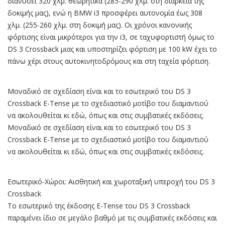
διανύσει 320 χλμ. θεωρητικά (285-290 χλμ. στη διάρκεια της
δοκιμής μας), ενώ η BMW i3 προσφέρει αυτονομία έως 308
χλμ. (255-260 χλμ. στη δοκιμή μας). Οι χρόνοι κανονικής
φόρτισης είναι μικρότεροι για την i3, σε ταχυφορτιστή όμως το
DS 3 Crossback μιας και υποστηρίζει φόρτιση με 100 kW έχει το
πάνω χέρι στους αυτοκινητοδρόμους και στη ταχεία φόρτιση.
Μoναδικό σε σχεδίαση είναι και το εσωτερικό του DS 3
Crossback Ε-Τense με το σχεδιαστικό μοτίβο του διαμαντιού
να ακολουθείται κι εδώ, όπως και στις συμβατικές εκδόσεις.
Μoναδικό σε σχεδίαση είναι και το εσωτερικό του DS 3
Crossback Ε-Τense με το σχεδιαστικό μοτίβο του διαμαντιού
να ακολουθείται κι εδώ, όπως και στις συμβατικές εκδόσεις.
Εσωτερικό-Χώροι: Αισθητική και χωροταξική υπεροχή του DS 3
Crossback
Το εσωτερικό της έκδοσης E-Tense του DS 3 Crossback
παραμένει ίδιο σε μεγάλο βαθμό με τις συμβατικές εκδόσεις και