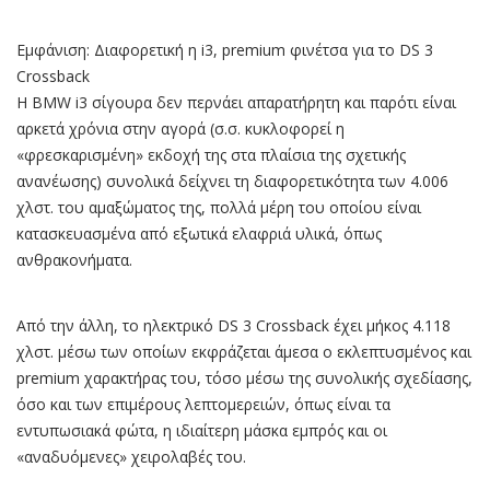
Εμφάνιση: Διαφορετική η i3, premium φινέτσα για το DS 3
Crossback
Η BMW i3 σίγουρα δεν περνάει απαρατήρητη και παρότι είναι
αρκετά χρόνια στην αγορά (σ.σ. κυκλοφορεί η
«φρεσκαρισμένη» εκδοχή της στα πλαίσια της σχετικής
ανανέωσης) συνολικά δείχνει τη διαφορετικότητα των 4.006
χλστ. του αμαξώματος της, πολλά μέρη του οποίου είναι
κατασκευασμένα από εξωτικά ελαφριά υλικά, όπως
ανθρακονήματα.
Από την άλλη, το ηλεκτρικό DS 3 Crossback έχει μήκος 4.118
χλστ. μέσω των οποίων εκφράζεται άμεσα ο εκλεπτυσμένος και
premium χαρακτήρας του, τόσο μέσω της συνολικής σχεδίασης,
όσο και των επιμέρους λεπτομερειών, όπως είναι τα
εντυπωσιακά φώτα, η ιδιαίτερη μάσκα εμπρός και οι
«αναδυόμενες» χειρολαβές του.