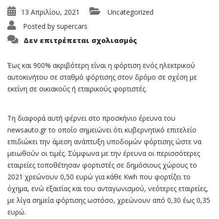
13 Απριλίου, 2021
Uncategorized
Posted by
supercars
στο
Δεν επιτρέπεται σχολιασμός
Φόρτιση
σε
δημόσιο
σταθμό
Έως και 900% ακριβότερη είναι η φόρτιση ενός ηλεκτρικού
ή
αυτοκινήτου σε σταθμό φόρτισης στον δρόμο σε σχέση με
οικιακό
εκείνη σε οικιακούς ή εταιρικούς φορτιστές.
Τη διαφορά αυτή φέρνει στο προσκήνιο έρευνα του
newsauto.gr το οποίο σημειώνει ότι κυβερνητικό επιτελείο
επιδιώκει την άμεση ανάπτυξη υποδομών φόρτισης ώστε να
μειωθούν οι τιμές. Σύμφωνα με την έρευνα οι περισσότερες
εταιρείες τοποθέτησαν φορτιστές σε δημόσιους χώρους το
2021 χρεώνουν 0,50 ευρώ για κάθε Kwh που φορτίζει το
όχημα, ενώ εξαιτίας και του ανταγωνισμού, νεότερες εταιρείες,
με λίγα σημεία φόρτισης ωστόσο, χρεώνουν από 0,30 έως 0,35
ευρώ.