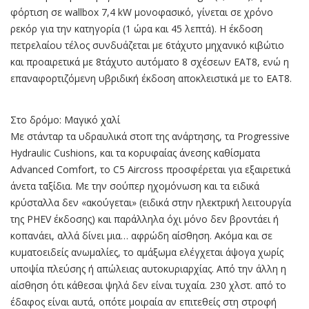
φόρτιση σε wallbox 7,4 kW μονοφασικό, γίνεται σε χρόνο
ρεκόρ για την κατηγορία (1 ώρα και 45 λεπτά). Η έκδοση
πετρελαίου τέλος συνδυάζεται με 6τάχυτο μηχανικό κιβώτιο
και προαιρετικά με 8τάχυτο αυτόματο 8 σχέσεων ΕΑΤ8, ενώ η
επαναφορτιζόμενη υβριδική έκδοση αποκλειστικά με το ΕΑΤ8.
Στο δρόμο: Μαγικό χαλί
Με στάνταρ τα υδραυλικά στοπ της ανάρτησης, τα Progressive
Hydraulic Cushions, και τα κορυφαίας άνεσης καθίσματα
Advanced Comfort, το C5 Aircross προσφέρεται για εξαιρετικά
άνετα ταξίδια. Με την σούπερ ηχομόνωση και τα ειδικά
κρύσταλλα δεν «ακούγεται» (ειδικά στην ηλεκτρική λειτουργία
της PHEV έκδοσης) και παράλληλα όχι μόνο δεν βροντάει ή
κοπανάει, αλλά δίνει μια… αφρώδη αίσθηση. Ακόμα και σε
κυματοειδείς ανωμαλίες, το αμάξωμα ελέγχεται άψογα χωρίς
υποψία πλεύσης ή απώλειας αυτοκυριαρχίας. Από την άλλη η
αίσθηση ότι κάθεσαι ψηλά δεν είναι τυχαία. 230 χλστ. από το
έδαφος είναι αυτά, οπότε μοιραία αν επιτεθείς στη στροφή