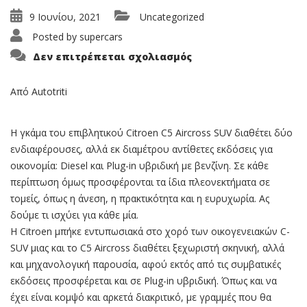
9 Ιουνίου, 2021
Uncategorized
Posted by
supercars
στο
Δεν επιτρέπεται σχολιασμός
Citroen
C5
Aircross:
Diesel
Από Autotriti
ή
PHEV
Η γκάμα του επιβλητικού Citroen C5 Aircross SUV διαθέτει δύο
ενδιαφέρουσες, αλλά εκ διαμέτρου αντίθετες εκδόσεις για
οικονομία: Diesel και Plug-in υβριδική με βενζίνη. Σε κάθε
περίπτωση όμως προσφέρονται τα ίδια πλεονεκτήματα σε
τομείς, όπως η άνεση, η πρακτικότητα και η ευρυχωρία. Ας
δούμε τι ισχύει για κάθε μία.
H Citroen μπήκε εντυπωσιακά στο χορό των οικογενειακών C-
SUV μιας και το C5 Aircross διαθέτει ξεχωριστή σκηνική, αλλά
και μηχανολογική παρουσία, αφού εκτός από τις συμβατικές
εκδόσεις προσφέρεται και σε Plug-in υβριδική. Όπως και να
έχει είναι κομψό και αρκετά διακριτικό, με γραμμές που θα