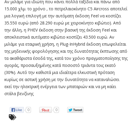
Αν μιλάμε για ιδιώτη που κάνει πολλά ταξίδια και πάνω από
15.000 χλμ. το χρόνο , το πετρελαιοκίνητο C5 Aircross αποτελεί
μια λογική επιλογή με την αυτόματη έκδοση Feel να κοστίζει
35.550 ευρώ (από 28.290 ευρώ με χειροκίνητο κιβώτιο). Από
την άλλη, η PHEV έκδοση στην βασική της έκδοση Feel και
αποκλειστικά αυτόματο κιβώτιο κοστίζει 43.500 ευρώ. Αν
μιλάμε για εταιρική χρήση, η Plug-InHybrid έκδοση επωφελείται
της μηδενικής φορολόγησης και της δυνατότητας έκπτωσης από
τα ακαθάριστα έσοδά της, κατά τον χρόνο πραγματοποίησης της
αγοράς, προσαυξημένης κατά ποσοστό τριάντα τοις εκατό
(30%). Αυτό την καθιστά μια ιδιαίτερα ελκυστική πρόταση
κυρίως σε αστική χρήση με την δυνατότητα να καταναλώσει
εκεί την ηλεκτρική ενέργεια των μπαταριών και να μη καίει
στάλα βενζίνης
0
0