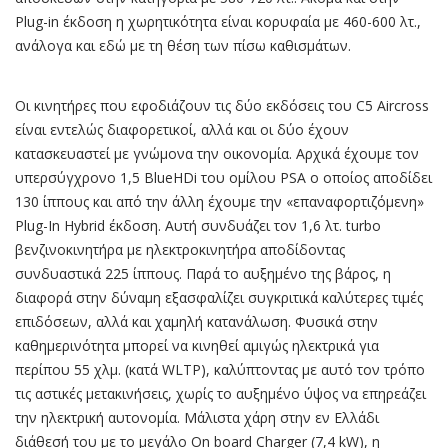
Plug-in έκδοση η χωρητικότητα είναι κορυφαία με 460-600 λτ.,
ανάλογα και εδώ με τη θέση των πίσω καθισμάτων.
Οι κινητήρες που εφοδιάζουν τις δύο εκδόσεις του C5 Aircross
είναι εντελώς διαφορετικοί, αλλά και οι δύο έχουν
κατασκευαστεί με γνώμονα την οικονομία. Αρχικά έχουμε τον
υπερσύγχρονο 1,5 BlueHDi του ομίλου PSA ο οποίος αποδίδει
130 ίππους και από την άλλη έχουμε την «επαναφορτιζόμενη»
Plug-In Hybrid έκδοση. Αυτή συνδυάζει τον 1,6 λτ. turbo
βενζινοκινητήρα με ηλεκτροκινητήρα αποδίδοντας
συνδυαστικά 225 ίππους. Παρά το αυξημένο της βάρος, η
διαφορά στην δύναμη εξασφαλίζει συγκριτικά καλύτερες τιμές
επιδόσεων, αλλά και χαμηλή κατανάλωση. Φυσικά στην
καθημερινότητα μπορεί να κινηθεί αμιγώς ηλεκτρικά για
περίπου 55 χλμ. (κατά WLTP), καλύπτοντας με αυτό τον τρόπο
τις αστικές μετακινήσεις, χωρίς το αυξημένο ύψος να επηρεάζει
την ηλεκτρική αυτονομία. Μάλιστα χάρη στην εν Ελλάδι
διάθεσή του με το μεγάλο On board Charger (7,4 kW), η