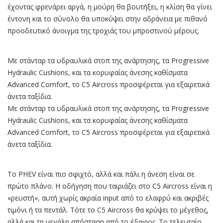
έχοντας φρενάρει αργά, η μούρη θα βουτήξει, η κλίση θα γίνει
έντονη και το σύνολο θα υποκύψει στην αδράνεια με πιθανό
προοδευτικό άνοιγμα της τροχιάς του μπροστινού μέρους.
Με στάνταρ τα υδραυλικά στοπ της ανάρτησης, τα Progressive
Hydraulic Cushions, και τα κορυφαίας άνεσης καθίσματα
Advanced Comfort, το C5 Aircross προσφέρεται για εξαιρετικά
άνετα ταξίδια.
Με στάνταρ τα υδραυλικά στοπ της ανάρτησης, τα Progressive
Hydraulic Cushions, και τα κορυφαίας άνεσης καθίσματα
Advanced Comfort, το C5 Aircross προσφέρεται για εξαιρετικά
άνετα ταξίδια.
Το PHEV είναι πιο σφιχτό, αλλά και πάλι η άνεση είναι σε
πρώτο πλάνο. Η οδήγηση που ταιριάζει στο C5 Aircross είναι η
«ρευστή», αυτή χωρίς ακραία input από το ελαφρύ και ακριβές
τιμόνι ή τα πεντάλ. Τότε το C5 Aircross θα κρύψει το μέγεθος,
αλλά και τη μεγάλη απόσταση από το έδαφος. Το τελευταίο