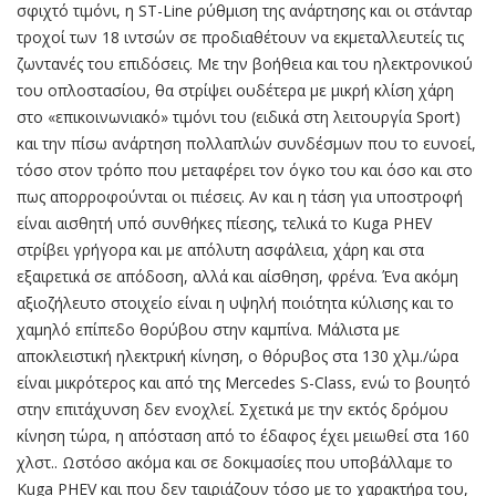
σφιχτό τιμόνι, η ST-Line ρύθμιση της ανάρτησης και οι στάνταρ
τροχοί των 18 ιντσών σε προδιαθέτουν να εκμεταλλευτείς τις
ζωντανές του επιδόσεις. Με την βοήθεια και του ηλεκτρονικού
του οπλοστασίου, θα στρίψει ουδέτερα με μικρή κλίση χάρη
στο «επικοινωνιακό» τιμόνι του (ειδικά στη λειτουργία Sport)
και την πίσω ανάρτηση πολλαπλών συνδέσμων που το ευνοεί,
τόσο στον τρόπο που μεταφέρει τον όγκο του και όσο και στο
πως απορροφούνται οι πιέσεις. Αν και η τάση για υποστροφή
είναι αισθητή υπό συνθήκες πίεσης, τελικά το Kuga PHEV
στρίβει γρήγορα και με απόλυτη ασφάλεια, χάρη και στα
εξαιρετικά σε απόδοση, αλλά και αίσθηση, φρένα. Ένα ακόμη
αξιοζήλευτο στοιχείο είναι η υψηλή ποιότητα κύλισης και το
χαμηλό επίπεδο θορύβου στην καμπίνα. Μάλιστα με
αποκλειστική ηλεκτρική κίνηση, ο θόρυβος στα 130 χλμ./ώρα
είναι μικρότερος και από της Mercedes S-Class, ενώ το βουητό
στην επιτάχυνση δεν ενοχλεί. Σχετικά με την εκτός δρόμου
κίνηση τώρα, η απόσταση από το έδαφος έχει μειωθεί στα 160
χλστ.. Ωστόσο ακόμα και σε δοκιμασίες που υποβάλλαμε το
Kuga PHEV και που δεν ταιριάζουν τόσο με το χαρακτήρα του,