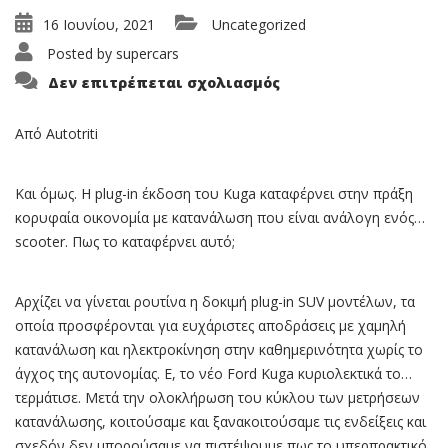
16 Ιουνίου, 2021
Uncategorized
Posted by
supercars
στο
Δεν επιτρέπεται σχολιασμός
Ford
Kuga
PHEV
«Καίει»
Από Autotriti
Σαν…
Scooter;
Και όμως. H plug-in έκδοση του Kuga καταφέρνει στην πράξη
κορυφαία οικονομία με κατανάλωση που είναι ανάλογη ενός…
scooter. Πως το καταφέρνει αυτό;
Αρχίζει να γίνεται ρουτίνα η δοκιμή plug-in SUV μοντέλων, τα
οποία προσφέρονται για ευχάριστες αποδράσεις με χαμηλή
κατανάλωση και ηλεκτροκίνηση στην καθημερινότητα χωρίς το
άγχος της αυτονομίας. Ε, το νέο Ford Kuga κυριολεκτικά το…
τερμάτισε. Mετά την ολοκλήρωση του κύκλου των μετρήσεων
κατανάλωσης, κοιτούσαμε και ξανακοιτούσαμε τις ενδείξεις και
σχεδόν δεν μπορούσαμε να πιστέψουμε πως το υπερπρακτικό