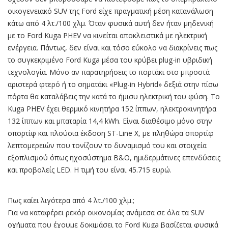
οικογενειακό SUV της Ford είχε πραγματική μέση κατανάλωση
κάτω από 4 λτ./100 χλμ. Όταν φυσικά αυτή δεν ήταν μηδενική
με το Ford Kuga PHEV να κινείται αποκλειστικά με ηλεκτρική
ενέργεια. Πάντως, δεν είναι και τόσο εύκολο να διακρίνεις πως
το συγκεκριμένο Ford Kuga μέσα του κρύβει plug-in υβριδική
τεχνολογία. Μόνο αν παρατηρήσεις το πορτάκι στο μπροστά
αριστερά φτερό ή το σηματάκι «Plug-in Hybrid» δεξιά στην πίσω
πόρτα θα καταλάβεις την κατά το ήμισυ ηλεκτρική του φύση. Το
Kuga PHEV έχει θερμικό κινητήρα 152 ίππων, ηλεκτροκινητήρα
132 ίππων και μπαταρία 14,4 kWh. Είναι διαθέσιμο μόνο στην
σπορτίφ και πλούσια έκδοση ST-Line Χ, με πληθώρα σπορτίφ
λεπτομερειών που τονίζουν το δυναμισμό του και στοιχεία
εξοπλισμού όπως ηχοσύστημα B&O, ημιδερμάτινες επενδύσεις
και προβολείς LED. Η τιμή του είναι 45.715 ευρώ.
Πως καίει λιγότερα από 4 λτ./100 χλμ.;
Για να καταφέρει ρεκόρ οικονομίας ανάμεσα σε όλα τα SUV
οχήματα που έχουμε δοκιμάσει το Ford Kuga βασίζεται φυσικά