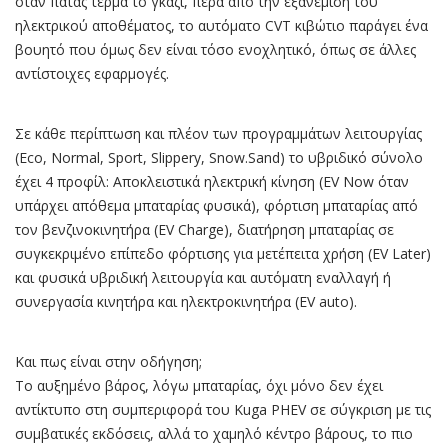
όταν πατάς τέρμα το γκάζι, πέρα από την εξανέμιση του
ηλεκτρικού αποθέματος, το αυτόματο CVT κιβώτιο παράγει ένα
βουητό που όμως δεν είναι τόσο ενοχλητικό, όπως σε άλλες
αντίστοιχες εφαρμογές.
Σε κάθε περίπτωση και πλέον των προγραμμάτων λειτουργίας
(Eco, Normal, Sport, Slippery, Snow.Sand) το υβριδικό σύνολο
έχει 4 προφίλ: Αποκλειστικά ηλεκτρική κίνηση (EV Now όταν
υπάρχει απόθεμα μπαταρίας φυσικά), φόρτιση μπαταρίας από
τον βενζινοκινητήρα (ΕV Charge), διατήρηση μπαταρίας σε
συγκεκριμένο επίπεδο φόρτισης για μετέπειτα χρήση (EV Later)
και φυσικά υβριδική λειτουργία και αυτόματη εναλλαγή ή
συνεργασία κινητήρα και ηλεκτροκινητήρα (EV auto).
Και πως είναι στην οδήγηση;
Το αυξημένο βάρος, λόγω μπαταρίας, όχι μόνο δεν έχει
αντίκτυπο στη συμπεριφορά του Kuga PHEV σε σύγκριση με τις
συμβατικές εκδόσεις, αλλά το χαμηλό κέντρο βάρους, το πιο