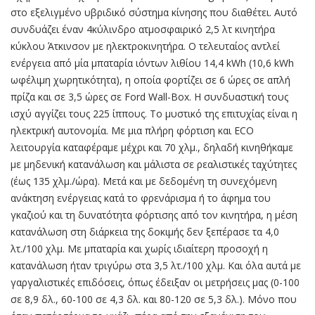
στο εξελιγμένο υβριδικό σύστημα κίνησης που διαθέτει. Αυτό
συνδυάζει έναν 4κύλινδρο ατμοσφαιρικό 2,5 λτ κινητήρα
κύκλου Άτκινσον με ηλεκτροκινητήρα. Ο τελευταίος αντλεί
ενέργεια από μία μπαταρία ιόντων λιθίου 14,4 kWh (10,6 kWh
ωφέλιμη χωρητικότητα), η οποία φορτίζει σε 6 ώρες σε απλή
πρίζα και σε 3,5 ώρες σε Ford Wall-Box. H συνδυαστική τους
ισχύ αγγίζει τους 225 ίππους. Το μυστικό της επιτυχίας είναι η
ηλεκτρική αυτονομία. Με μια πλήρη φόρτιση και ECO
λειτουργία καταφέραμε μέχρι και 70 χλμ., δηλαδή κινηθήκαμε
με μηδενική κατανάλωση και μάλιστα σε ρεαλιστικές ταχύτητες
(έως 135 χλμ./ώρα). Μετά και με δεδομένη τη συνεχόμενη
ανάκτηση ενέργειας κατά το φρενάρισμα ή το άφημα του
γκαζιού και τη δυνατότητα φόρτισης από τον κινητήρα, η μέση
κατανάλωση στη διάρκεια της δοκιμής δεν ξεπέρασε τα 4,0
λτ./100 χλμ. Με μπαταρία και χωρίς ιδιαίτερη προσοχή η
κατανάλωση ήταν τριγύρω στα 3,5 λτ./100 χλμ. Και όλα αυτά με
γαργαλιστικές επιδόσεις, όπως έδειξαν οι μετρήσεις μας (0-100
σε 8,9 δλ., 60-100 σε 4,3 δλ. και 80-120 σε 5,3 δλ.). Μόνο που