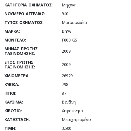
ΚΑΤΗΓΟΡΊΑ ΟΧΉΜΑΤΟΣ:
Μηχανη
ΝΟΎΜΕΡΟ ΑΓΓΕΛΊΑΣ:
940
ΤΎΠΟΣ ΟΧΉΜΑΤΟΣ:
Μοτοσυκλέτα
ΜΆΡΚΑ:
Bmw
ΜΟΝΤΈΛΟ:
F800 GS
ΜΉΝΑΣ ΠΡΏΤΗΣ
2009
ΤΑΞΙΝΌΜΗΣΗΣ:
ΈΤΟΣ ΠΡΏΤΗΣ
2009
ΤΑΞΙΝΌΜΗΣΗΣ:
ΧΙΛΙΌΜΕΤΡΑ:
26929
ΚΥΒΙΚΆ:
798
ΊΠΠΟΙ:
87
ΚΑΎΣΙΜΑ:
Βενζίνη
ΚΙΒΏΤΙΟ:
Χειροκίνητο
ΚΑΤΆΣΤΑΣΗ:
Μεταχειρισμένο
ΤΙΜΉ:
3.500