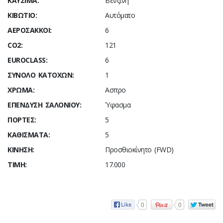
ΚΑΎΣΙΜΑ:
Βενζίνη
ΚΙΒΏΤΙΟ:
Αυτόματο
ΑΕΡΌΣΑΚΚΟΙ:
6
CO2:
121
ΕUROCLASS:
6
ΣΎΝΟΛΟ ΚΑΤΌΧΩΝ:
1
ΧΡΏΜΑ:
Ασπρο
ΕΠΈΝΔΥΣΗ ΣΑΛΟΝΙΟΎ:
Ύφασμα
ΠΌΡΤΕΣ:
5
ΚΑΘΊΣΜΑΤΑ:
5
ΚΊΝΗΣΗ:
Προσθιοκίνητο (FWD)
ΤΙΜΉ:
17.000
0
0