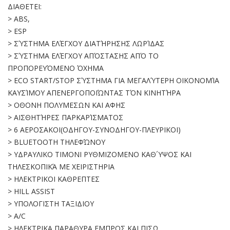
ΔΙΑΘΕΤΕΙ:
> ABS,
> ESP
> ΣΎΣΤΗΜΑ ΕΛΈΓΧΟΥ ΔΙΑΤΉΡΗΣΗΣ ΛΩΡΊΔΑΣ
> ΣΎΣΤΗΜΑ ΕΛΈΓΧΟΥ ΑΠΌΣΤΑΣΗΣ ΑΠΌ ΤΟ
ΠΡΟΠΟΡΕΥΌΜΕΝΟ ΌΧΗΜΑ
> ECO START/STOP ΣΎΣΤΗΜΑ ΓΙΑ ΜΕΓΑΛΎΤΕΡΗ ΟΙΚΟΝΟΜΊΑ
ΚΑΥΣΊΜΟΥ ΑΠΕΝΕΡΓΟΠΟΙΏΝΤΑΣ ΤΌΝ ΚΙΝΗΤΉΡΑ
> ΟΘΟΝΗ ΠΟΛΥΜΕΣΩΝ ΚΑΙ ΑΦΗΣ
> ΑΙΣΘΗΤΉΡΕΣ ΠΑΡΚΑΡΊΣΜΑΤΟΣ
> 6 ΑΕΡΟΣΑΚΟΙ(ΟΔΗΓΟΥ-ΣΥΝΟΔΗΓΟΥ-ΠΛΕΥΡΙΚΟΙ)
> BLUETOOTH ΤΗΛΕΦΏΝΟΥ
> ΥΔΡΑΥΛΙΚΟ ΤΙΜΟΝΙ ΡΥΘΜΙΖΟΜΕΝΟ ΚΑΘ´ΥΨΟΣ ΚΑΙ
ΤΗΛΕΣΚΟΠΙΚΆ ΜΕ ΧΕΙΡΙΣΤΗΡΙΑ
> ΗΛΕΚΤΡΙΚΟΙ ΚΑΘΡΕΠΤΕΣ
> HILL ASSIST
> ΥΠΟΛΟΓΙΣΤΗ ΤΑΞΙΔΙΟΥ
> Α/C
> ΗΛΕΚΤΡΙΚΑ ΠΑΡΑΘΥΡΑ ΕΜΠΡΟΣ ΚΑΙ ΠΙΣΩ