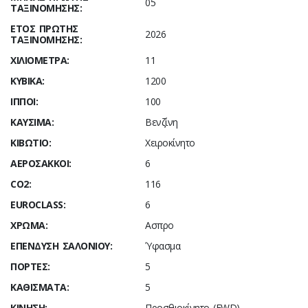
05
ΤΑΞΙΝΌΜΗΣΗΣ:
ΈΤΟΣ ΠΡΏΤΗΣ
2026
ΤΑΞΙΝΌΜΗΣΗΣ:
ΧΙΛΙΌΜΕΤΡΑ:
11
ΚΥΒΙΚΆ:
1200
ΊΠΠΟΙ:
100
ΚΑΎΣΙΜΑ:
Βενζίνη
ΚΙΒΏΤΙΟ:
Χειροκίνητο
ΑΕΡΌΣΑΚΚΟΙ:
6
CO2:
116
ΕUROCLASS:
6
ΧΡΏΜΑ:
Ασπρο
ΕΠΈΝΔΥΣΗ ΣΑΛΟΝΙΟΎ:
Ύφασμα
ΠΌΡΤΕΣ:
5
ΚΑΘΊΣΜΑΤΑ:
5
ΚΊΝΗΣΗ:
Προσθιοκίνητο (FWD)