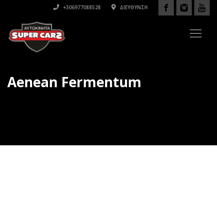
+306977088528
ΔΙΕΎΘΥΝΣΗ
Aenean Fermentum