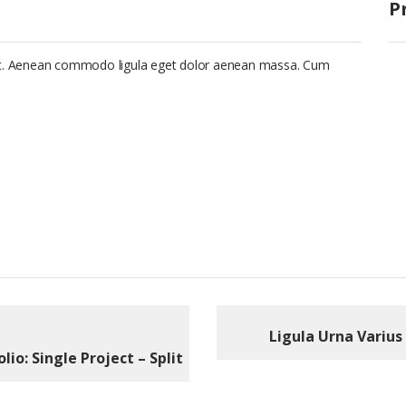
P
lit. Aenean commodo ligula eget dolor aenean massa. Cum
Ligula Urna Varius
lio: Single Project – Split