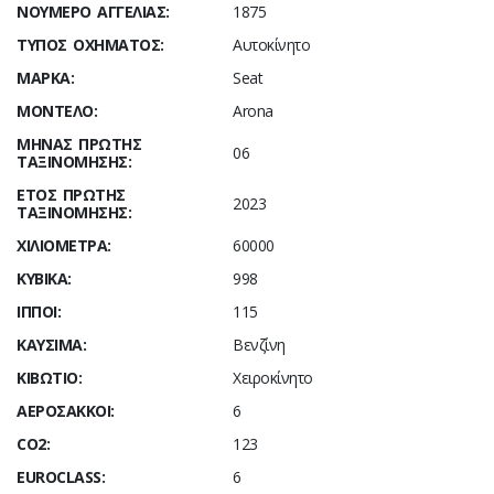
ΝΟΎΜΕΡΟ ΑΓΓΕΛΊΑΣ:
1875
ΤΎΠΟΣ ΟΧΉΜΑΤΟΣ:
Αυτοκίνητο
ΜΆΡΚΑ:
Seat
ΜΟΝΤΈΛΟ:
Arona
ΜΉΝΑΣ ΠΡΏΤΗΣ
06
ΤΑΞΙΝΌΜΗΣΗΣ:
ΈΤΟΣ ΠΡΏΤΗΣ
2023
ΤΑΞΙΝΌΜΗΣΗΣ:
ΧΙΛΙΌΜΕΤΡΑ:
60000
ΚΥΒΙΚΆ:
998
ΊΠΠΟΙ:
115
ΚΑΎΣΙΜΑ:
Βενζίνη
ΚΙΒΏΤΙΟ:
Χειροκίνητο
ΑΕΡΌΣΑΚΚΟΙ:
6
CO2:
123
ΕUROCLASS:
6